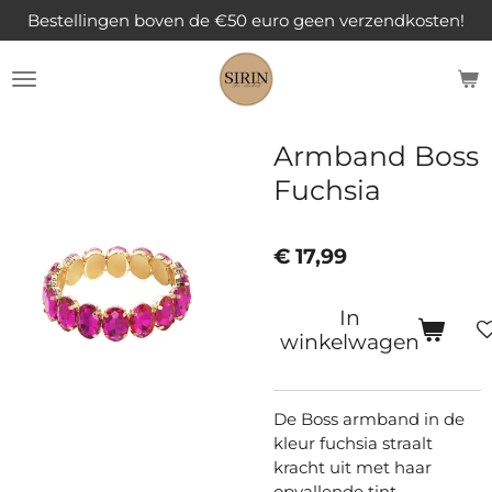
Bestellingen boven de €50 euro geen verzendkosten!
Ga
direct
naar
de
hoofdinhoud
Armband Boss
Fuchsia
€ 17,99
In
winkelwagen
De Boss armband in de
kleur fuchsia straalt
kracht uit met haar
opvallende tint.