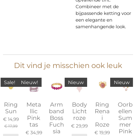
Combineer met de
bijpassende ketting voor
een elegante en
samenhangende look.
Dit vind je misschien ook leuk
Sale!
Nieuw!
Nieuw
Nieuw
Ring
Meta
Arm
Body
Ring
Oorb
Sun
llic
band
Licht
Rena
ellen
Pink
Boss
roze
i
Sum
€ 14,99
tas
Fuch
Roze
mer
€ 29,99
€ 17,99
sia
Pink
€ 34,99
€ 19,99