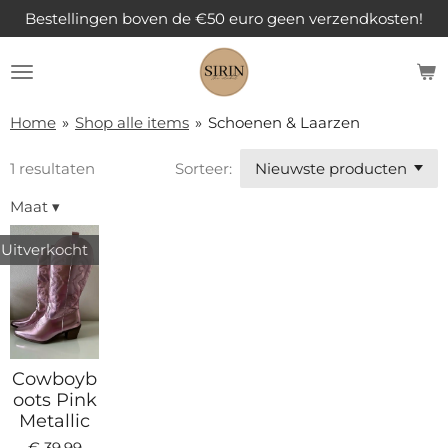
Bestellingen boven de €50 euro geen verzendkosten!
Ga
direct
naar
de
hoofdinhoud
Home
»
Shop alle items
»
Schoenen & Laarzen
1 resultaten
Sorteer:
Maat
▾
Uitverkocht
Cowboyb
oots Pink
Metallic
€ 39,99