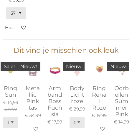
Houd mij op de hoogte
Dit vind je misschien ook leuk
Sale!
Nieuw!
Nieuw
Nieuw
Ring
Meta
Arm
Body
Ring
Oorb
Sun
llic
band
Licht
Rena
ellen
Pink
Boss
roze
i
Sum
€ 14,99
tas
Fuch
Roze
mer
€ 29,99
€ 17,99
sia
Pink
€ 34,99
€ 19,99
€ 17,99
€ 14,99
In winkelwagen
In winkelwagen