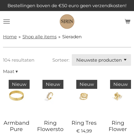
Bestellingen boven de €50 euro geen verzendkosten!
Ga
direct
naar
de
hoofdinhoud
Home
»
Shop alle items
»
Sieraden
104 resultaten
Sorteer:
Maat
▾
Nieuw
Nieuw
Nieuw
Nieuw
Armband
Ring
Ring Tres
Ring
Pure
Flowersto
Flower
€ 14,99