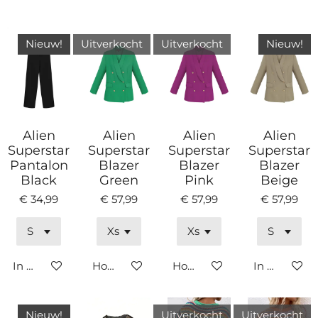
Nieuw!
Uitverkocht
Uitverkocht
Nieuw!
Alien
Alien
Alien
Alien
Superstar
Superstar
Superstar
Superstar
Pantalon
Blazer
Blazer
Blazer
Black
Green
Pink
Beige
€ 34,99
€ 57,99
€ 57,99
€ 57,99
In winkelwagen
Houd mij op de hoogte
Houd mij op de hoogte
In winkelw
Nieuw!
Uitverkocht
Uitverkocht