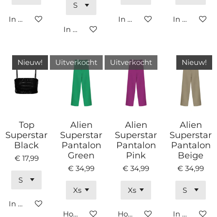
In winkelwagen
In winkelwagen
In winkelw
In winkelwagen
Nieuw!
Uitverkocht
Uitverkocht
Nieuw!
Top
Alien
Alien
Alien
Superstar
Superstar
Superstar
Superstar
Black
Pantalon
Pantalon
Pantalon
Green
Pink
Beige
€ 17,99
€ 34,99
€ 34,99
€ 34,99
In winkelwagen
Houd mij op de hoogte
Houd mij op de hoogte
In winkelw