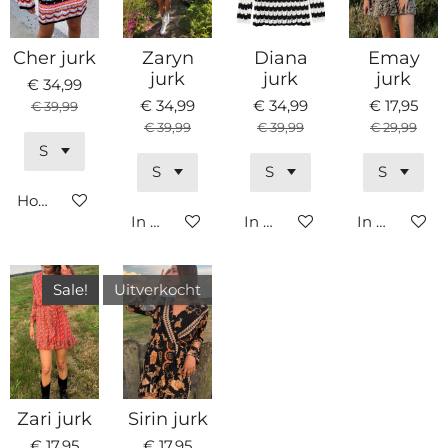
Cher jurk
Zaryn
Diana
Emay
jurk
jurk
jurk
€ 34,99
€ 34,99
€ 34,99
€ 17,95
€ 39,99
€ 39,99
€ 39,99
€ 29,99
Houd mij op de hoogte
In winkelwagen
In winkelwagen
In winkelw
Sale!
Uitverkocht
Zari jurk
Sirin jurk
€ 17,95
€ 17,95