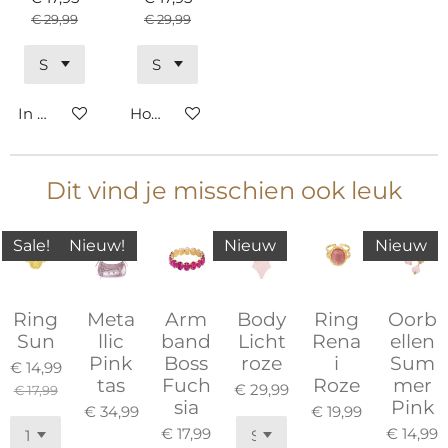
€ 29,99
€ 29,99
In winkelwagen
Houd mij op de hoogte
Dit vind je misschien ook leuk
Sale!
Nieuw!
Nieuw
Nieuw
Ring
Meta
Arm
Body
Ring
Oorb
Sun
llic
band
Licht
Rena
ellen
Pink
Boss
roze
i
Sum
€ 14,99
tas
Fuch
Roze
mer
€ 29,99
€ 17,99
sia
Pink
€ 34,99
€ 19,99
€ 17,99
€ 14,99