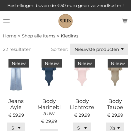
Bestellingen boven de €50 euro geen verzendkosten!
Ga
direct
naar
de
hoofdinhoud
Home
»
Shop alle items
»
Kleding
22 resultaten
Sorteer:
Nieuw
Nieuw
Nieuw
Nieuw
Jeans
Body
Body
Body
Ayle
Marinebl
Lichtroze
Taupe
auw
€ 59,99
€ 29,99
€ 29,99
€ 29,99