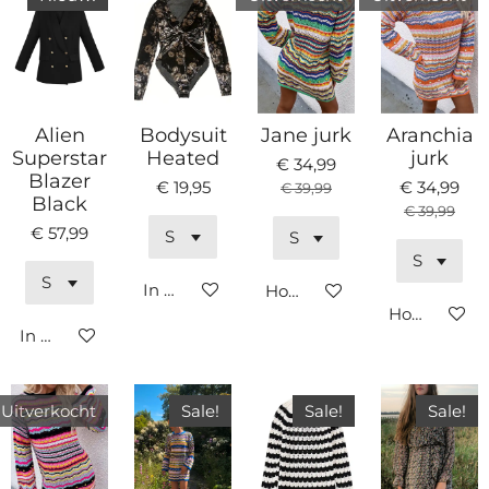
Alien
Bodysuit
Jane jurk
Aranchia
Superstar
Heated
jurk
€ 34,99
Blazer
€ 19,95
€ 34,99
€ 39,99
Black
€ 39,99
€ 57,99
In winkelwagen
Houd mij op de hoogte
Houd mij op
In winkelwagen
Uitverkocht
Sale!
Sale!
Sale!