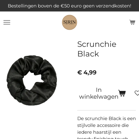
Bestellingen boven de €50 euro geen verzendkosten!
Ga
direct
naar
de
hoofdinhoud
Scrunchie
Black
€ 4,99
In
winkelwagen
De scrunchie Black is een
stijlvolle accessoire die
iedere haarstijl een
trendy finishing touch