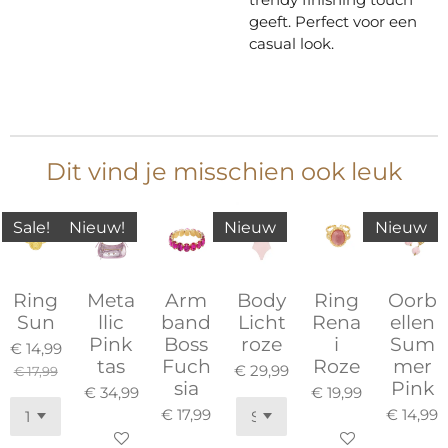
geeft. Perfect voor een
casual look.
Dit vind je misschien ook leuk
Sale!
Nieuw!
Nieuw
Nieuw
Ring
Meta
Arm
Body
Ring
Oorb
Sun
llic
band
Licht
Rena
ellen
Pink
Boss
roze
i
Sum
€ 14,99
tas
Fuch
Roze
mer
€ 29,99
€ 17,99
sia
Pink
€ 34,99
€ 19,99
€ 17,99
€ 14,99
In winkelwagen
In winkelwagen