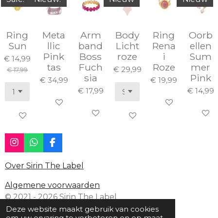
Ring
Meta
Arm
Body
Ring
Oorb
Sun
llic
band
Licht
Rena
ellen
Pink
Boss
roze
i
Sum
€ 14,99
tas
Fuch
Roze
mer
€ 29,99
€ 17,99
sia
Pink
€ 34,99
€ 19,99
€ 17,99
€ 14,99
In winkelwagen
In winkelwagen
In winkelwagen
In win
In winkelwagen
In winkelwagen
I
W
F
n
h
a
s
a
c
Over Sirin The Label
t
t
e
a
s
b
Algemene voorwaarden
g
A
o
© 2021 - 2026 Sirin The Label
r
p
o
a
p
k
Deze website maakt gebruik van cookies
m
om uw ervaring te verbeteren en op maat