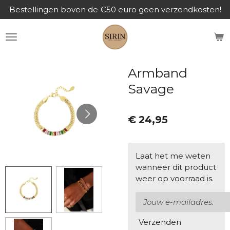
Bestellingen boven de €50 euro geen verzendkosten!
Ga
direct
naar
de
hoofdinhoud
Armband
Savage
€ 24,95
Laat het me weten
wanneer dit product
weer op voorraad is.
Verzenden