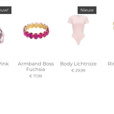
euw!
Nieuw
Pink
Armband Boss
Body Lichtroze
Ri
Fuchsia
€ 29,99
9
€ 17,99