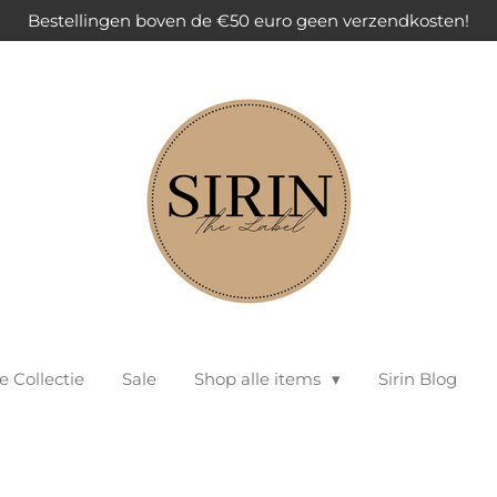
Bestellingen boven de €50 euro geen verzendkosten!
 Collectie
Sale
Shop alle items
Sirin Blog