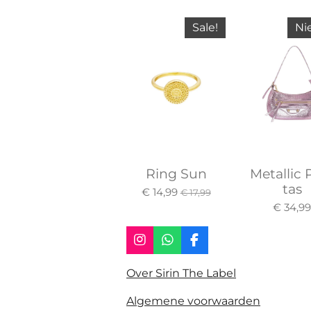
Sale!
Ni
Ring Sun
Metallic 
tas
€ 14,99
€ 17,99
€ 34,9
I
W
F
n
h
a
s
a
c
Over Sirin The Label
t
t
e
a
s
b
Algemene voorwaarden
g
A
o