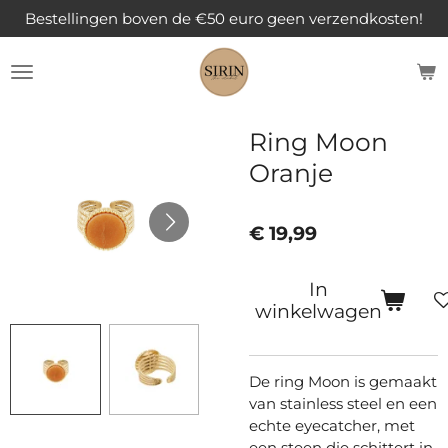
Bestellingen boven de €50 euro geen verzendkosten!
Ga
direct
naar
de
hoofdinhoud
Ring Moon
Oranje
€ 19,99
In
winkelwagen
De ring Moon is gemaakt
van stainless steel en een
echte eyecatcher, met
een steen die schittert in