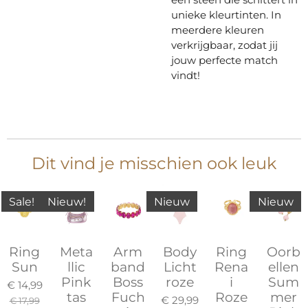
unieke kleurtinten. In
meerdere kleuren
verkrijgbaar, zodat jij
jouw perfecte match
vindt!
Dit vind je misschien ook leuk
Sale!
Nieuw!
Nieuw
Nieuw
Ring
Meta
Arm
Body
Ring
Oorb
Sun
llic
band
Licht
Rena
ellen
Pink
Boss
roze
i
Sum
€ 14,99
tas
Fuch
Roze
mer
€ 29,99
€ 17,99