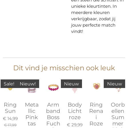
unieke kleurtinten. In
meerdere kleuren
verkrijgbaar, zodat jij
jouw perfecte match
vindt!
Dit vind je misschien ook leuk
Sale!
Nieuw!
Nieuw
Nieuw
Ring
Meta
Arm
Body
Ring
Oorb
Sun
llic
band
Licht
Rena
ellen
Pink
Boss
roze
i
Sum
€ 14,99
tas
Fuch
Roze
mer
€ 29,99
€ 17,99