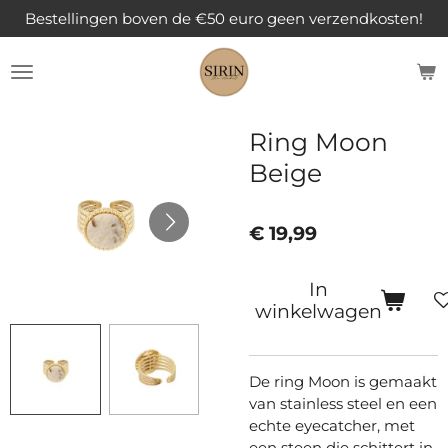
Bestellingen boven de €50 euro geen verzendkosten!
Ga
direct
naar
de
hoofdinhoud
Ring Moon
Beige
€ 19,99
In
winkelwagen
De ring Moon is gemaakt
van stainless steel en een
echte eyecatcher, met
een steen die schittert in