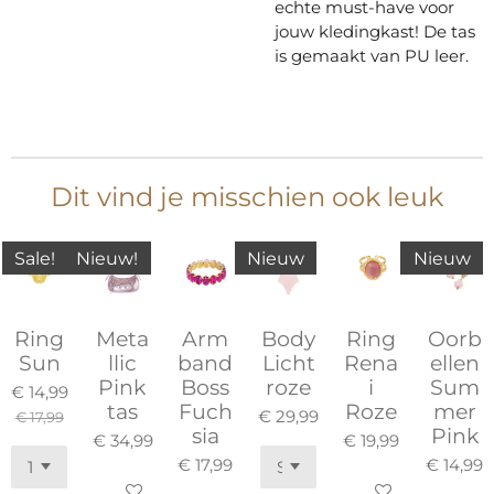
echte must-have voor
jouw kledingkast! De tas
is gemaakt van PU leer.
Dit vind je misschien ook leuk
Sale!
Nieuw!
Nieuw
Nieuw
Ring
Meta
Arm
Body
Ring
Oorb
Sun
llic
band
Licht
Rena
ellen
Pink
Boss
roze
i
Sum
€ 14,99
tas
Fuch
Roze
mer
€ 29,99
€ 17,99
sia
Pink
€ 34,99
€ 19,99
€ 17,99
€ 14,99
In winkelwagen
In winkelwagen