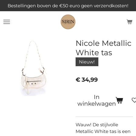
Bestellingen boven de €50 euro geen verzendkosten!
Ga
direct
naar
de
hoofdinhoud
Nicole Metallic
White tas
Nieuw!
€ 34,99
In
winkelwagen
Wauw! De stijlvolle
Metallic White tas is een