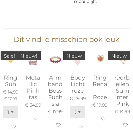
mooi blijft.
Dit vind je misschien ook leuk
Sale!
Nieuw!
Nieuw
Nieuw
Ring
Meta
Arm
Body
Ring
Oorb
Sun
llic
band
Licht
Rena
ellen
Pink
Boss
roze
i
Sum
€ 14,99
tas
Fuch
Roze
mer
€ 29,99
€ 17,99
sia
Pink
€ 34,99
€ 19,99
€ 17,99
€ 14,99
In winkelwagen
In winkelwagen
In winkelwagen
In win
In winkelwagen
In winkelwagen