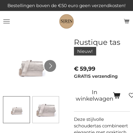
Bestellingen boven de €50 euro geen verzendkosten!
Ga
direct
naar
de
hoofdinhoud
Rustique tas
Nieuw!
€ 59,99
GRATIS verzending
In
winkelwagen
Deze stijlvolle
schoudertas combineert
elegantie met praktisch