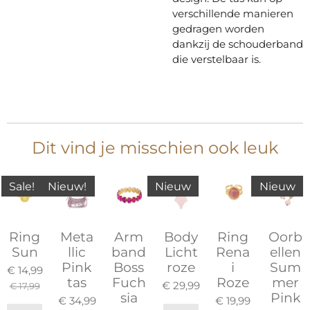
verschillende manieren
gedragen worden
dankzij de schouderband
die verstelbaar is.
Dit vind je misschien ook leuk
Sale!
Nieuw!
Nieuw
Nieuw
Ring
Meta
Arm
Body
Ring
Oorb
Sun
llic
band
Licht
Rena
ellen
Pink
Boss
roze
i
Sum
€ 14,99
tas
Fuch
Roze
mer
€ 29,99
€ 17,99
sia
Pink
€ 34,99
€ 19,99