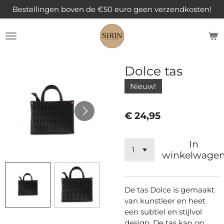
Bestellingen boven de €50 euro geen verzendkosten!
Ga
direct
naar
de
hoofdinhoud
Dolce tas
Nieuw!
€ 24,95
In
winkelwage
De tas Dolce is gemaakt
van kunstleer en heet
een subtiel en stijlvol
design. De tas kan op