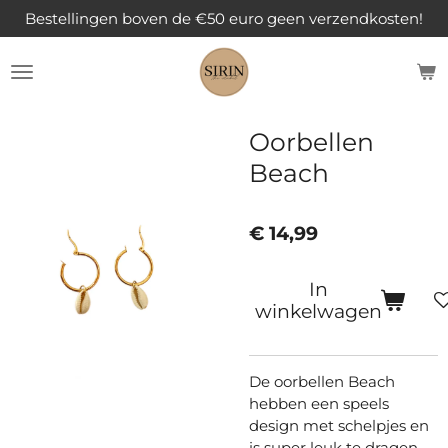
Bestellingen boven de €50 euro geen verzendkosten!
Ga
direct
naar
de
hoofdinhoud
Oorbellen
Beach
€ 14,99
In
winkelwagen
De oorbellen Beach
hebben een speels
design met schelpjes en
is super leuk te dragen