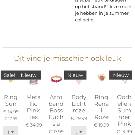
op het strand! Deze moet
je hebben in je summer
collectie!
Dit vind je misschien ook leuk
Sale!
Nieuw!
Nieuw
Nieuw
Ring
Meta
Arm
Body
Ring
Oorb
Sun
llic
band
Licht
Rena
ellen
Pink
Boss
roze
i
Sum
€ 14,99
tas
Fuch
Roze
mer
€ 29,99
€ 17,99
sia
Pink
€ 34,99
€ 19,99
€ 17,99
€ 14,99