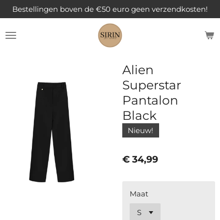
Bestellingen boven de €50 euro geen verzendkosten!
Ga
direct
naar
de
hoofdinhoud
Alien
Superstar
Pantalon
Black
Nieuw!
€ 34,99
Maat