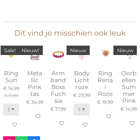
Dit vind je misschien ook leuk
Sale!
Nieuw!
Nieuw
Nieuw
Ring
Meta
Arm
Body
Ring
Oorb
Sun
llic
band
Licht
Rena
ellen
Pink
Boss
roze
i
Sum
€ 14,99
tas
Fuch
Roze
mer
€ 29,99
€ 17,99
sia
Pink
€ 34,99
€ 19,99
€ 17,99
€ 14,99
In winkelwagen
In winkelwagen
In winkelwagen
In win
In winkelwagen
In winkelwagen