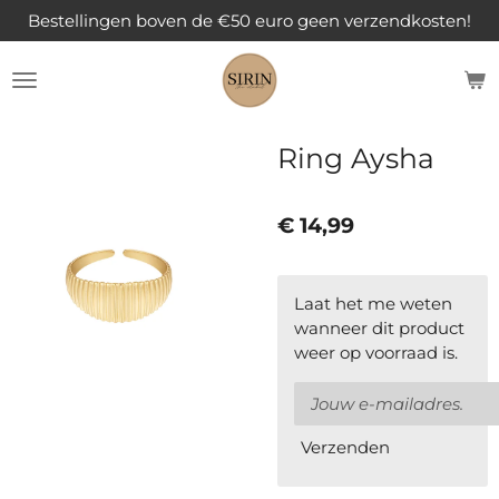
Bestellingen boven de €50 euro geen verzendkosten!
Ga
direct
naar
de
hoofdinhoud
Ring Aysha
€ 14,99
Laat het me weten
wanneer dit product
weer op voorraad is.
Verzenden