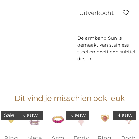
Uitverkocht
De armband Sun is
gemaakt van stainless
steel en heeft een subtiel
design.
Dit vind je misschien ook leuk
Sale!
Nieuw!
Nieuw
Nieuw
Ring
Meta
Arm
Body
Ring
Oorb