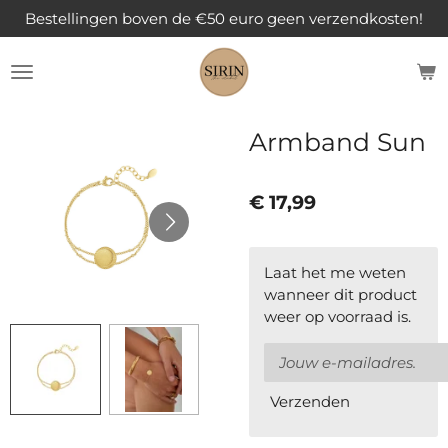
Bestellingen boven de €50 euro geen verzendkosten!
Ga
direct
naar
de
hoofdinhoud
Armband Sun
€ 17,99
Laat het me weten
wanneer dit product
weer op voorraad is.
Verzenden