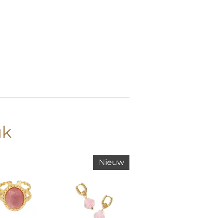
uk
Nieuw