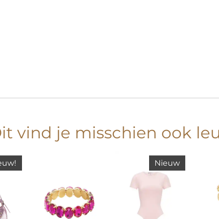
it vind je misschien ook le
euw!
Nieuw