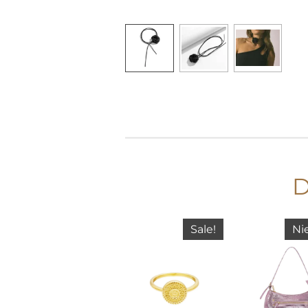
D
Sale!
Ni