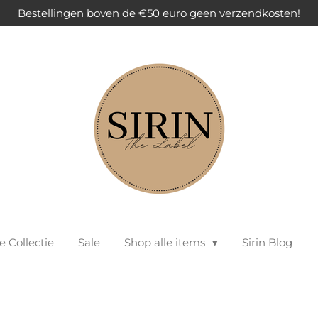
Bestellingen boven de €50 euro geen verzendkosten!
 Collectie
Sale
Shop alle items
Sirin Blog