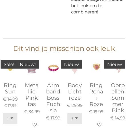
het leuk
om te
combineren!
Dit vind je misschien ook leuk
Sale!
Nieuw!
Nieuw
Nieuw
Ring
Meta
Arm
Body
Ring
Oorb
Sun
llic
band
Licht
Rena
ellen
Pink
Boss
roze
i
Sum
€ 14,99
tas
Fuch
Roze
mer
€ 29,99
€ 17,99
sia
Pink
€ 34,99
€ 19,99
€ 17,99
€ 14,99
In winkelwagen
In winkelwagen