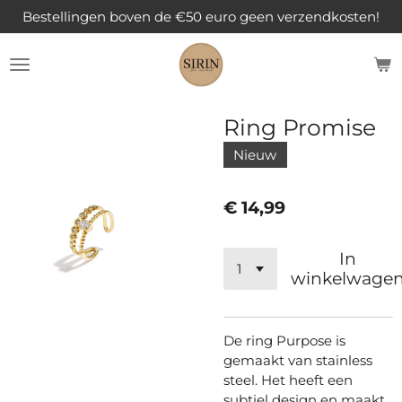
Bestellingen boven de €50 euro geen verzendkosten!
Ga
direct
naar
de
hoofdinhoud
Ring Promise
Nieuw
€ 14,99
In
winkelwage
De ring Purpose is
gemaakt van stainless
steel. Het heeft een
subtiel design en maakt