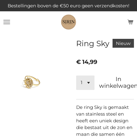
Bestellingen boven de €50 euro geen verzendkosten!
Ga
direct
naar
de
hoofdinhoud
Ring Sky
Nieuw
€ 14,99
In
winkelwage
De ring Sky is gemaakt
van stainless steel en
heeft een uniek design
die bestaat uit de zon en
maan die samen één