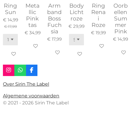
Ring
Meta
Arm
Body
Ring
Oorb
Sun
llic
band
Licht
Rena
ellen
Pink
Boss
roze
i
Sum
€ 14,99
tas
Fuch
Roze
mer
€ 29,99
€ 17,99
sia
Pink
€ 34,99
€ 19,99
€ 17,99
€ 14,99
In winkelwagen
In winkelwagen
In winkelwagen
In win
In winkelwagen
In winkelwagen
I
W
F
n
h
a
s
a
c
Over Sirin The Label
t
t
e
a
s
b
Algemene voorwaarden
g
A
o
© 2021 - 2026 Sirin The Label
r
p
o
a
p
k
m