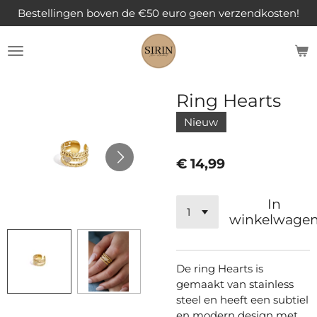
Bestellingen boven de €50 euro geen verzendkosten!
Ga
direct
naar
de
hoofdinhoud
Ring Hearts
Nieuw
€ 14,99
In
winkelwage
De ring Hearts is
gemaakt van stainless
steel en heeft een subtiel
en modern design met