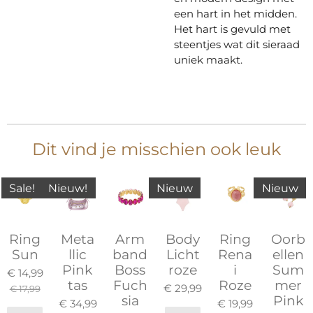
een hart in het midden.
Het hart is gevuld met
steentjes wat dit sieraad
uniek maakt.
Dit vind je misschien ook leuk
Sale!
Nieuw!
Nieuw
Nieuw
Ring
Meta
Arm
Body
Ring
Oorb
Sun
llic
band
Licht
Rena
ellen
Pink
Boss
roze
i
Sum
€ 14,99
tas
Fuch
Roze
mer
€ 29,99
€ 17,99
sia
Pink
€ 34,99
€ 19,99