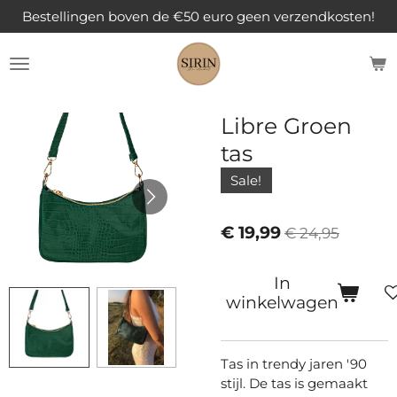
Bestellingen boven de €50 euro geen verzendkosten!
Ga
direct
naar
de
hoofdinhoud
Libre Groen
tas
Sale!
€ 19,99
€ 24,95
In
winkelwagen
Tas in trendy jaren '90
stijl. De tas is gemaakt