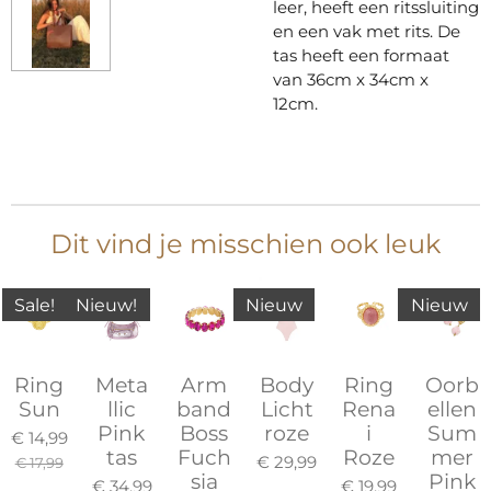
leer, heeft een ritssluiting
en een vak met rits. De
tas heeft een formaat
van 36cm x 34cm x
12cm.
Dit vind je misschien ook leuk
Sale!
Nieuw!
Nieuw
Nieuw
Ring
Meta
Arm
Body
Ring
Oorb
Sun
llic
band
Licht
Rena
ellen
Pink
Boss
roze
i
Sum
€ 14,99
tas
Fuch
Roze
mer
€ 29,99
€ 17,99
sia
Pink
€ 34,99
€ 19,99