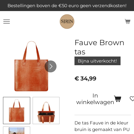
Bestellingen boven de €50 euro geen verzendkosten!
Ga
direct
naar
de
hoofdinhoud
Fauve Brown
tas
Bijna uitverkocht!
€ 34,99
In
winkelwagen
De tas Fauve in de kleur
bruin is gemaakt van PU